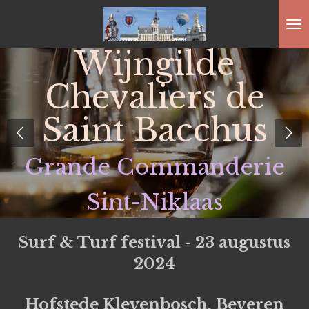
Ga
direct
Wijngilde
naar
de
Chevaliers de Saint
hoofdinhoud
Bacchus
Grande Commanderie de Sint
Niklaas
Surf & Turf festival - 23 augustus
2024
Hofstede Kleyenbosch, Beveren