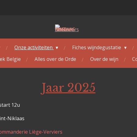
Onze activiteiten
Fiches wijndegustatie
ek Belgïe
Alles over de Orde
Over de wijn
C
Jaar 2025
start 12u
-Niklaas
Commanderie Liège-Verviers