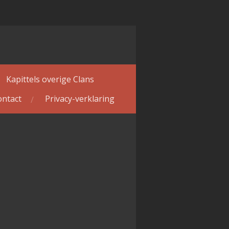
Kapittels overige Clans
ontact
Privacy-verklaring