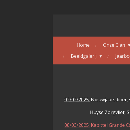
Ga
direct
naar
de
hoofdinhoud
Home
Onze Clan
Beeldgalerij
Jaarbo
02/02/2025:
Nieuwjaarsdiner, 
Huyse Zorgvliet, Sint
08/03/2025:
Kapittel Grande 