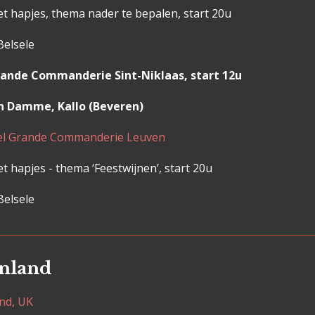
t hapjes, thema nader te bepalen, start 20u
lsele
rande Commanderie Sint-Niklaas, start 12u
me, Kallo (Beveren)
tel Grande Commanderie Leuven
t hapjes - thema ‘Feestwijnen’, start 20u
lsele
________________________________________________________________
enland
nd, UK