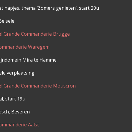
t hapjes, thema ‘Zomers genieten’, start 20u
lsele
tel Grande Commanderie Brugge
 Commanderie Waregem
ijndomein Mira te Hamme
verplaatsing
tel Grande Commanderie Mouscron
al, start 19u
, Beveren
Commanderie Aalst